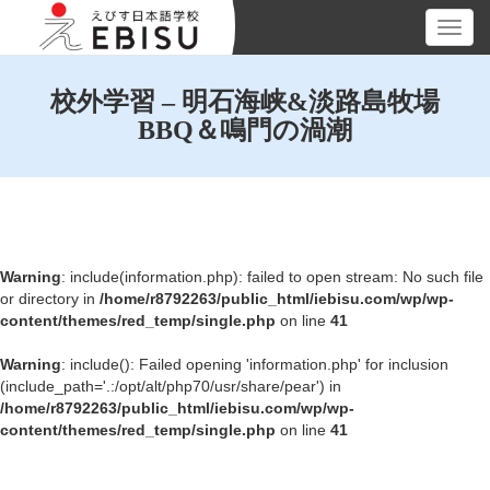
Toggl
navig
校外学習 – 明石海峡&淡路島牧場
BBQ＆鳴門の渦潮
Warning
: include(information.php): failed to open stream: No such file
or directory in
/home/r8792263/public_html/iebisu.com/wp/wp-
content/themes/red_temp/single.php
on line
41
Warning
: include(): Failed opening 'information.php' for inclusion
(include_path='.:/opt/alt/php70/usr/share/pear') in
/home/r8792263/public_html/iebisu.com/wp/wp-
content/themes/red_temp/single.php
on line
41