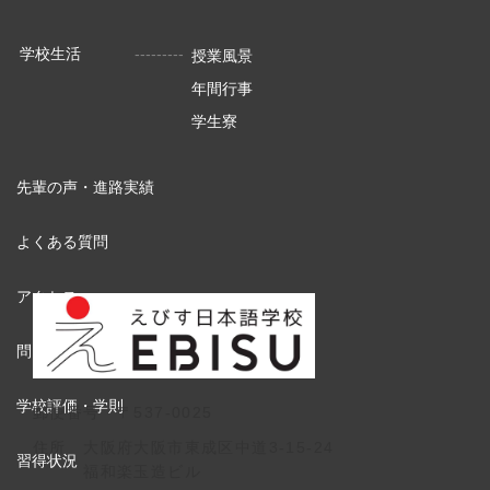
学校生活
授業風景
年間行事
学生寮
先輩の声・進路実績
よくある質問
アクセス
問い合わせ
学校評価・学則
郵便番号 〒537-0025
住所 大阪府大阪市東成区中道3-15-24
習得状況
福和楽玉造ビル